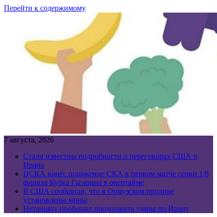
Перейти к содержимому
7 августа, 2026
Стали известны подробности о переговорах США и
Ирана
ЦСКА нанёс поражение СКА в первом матче серии 1/8
финала Кубка Гагарина в овертайме
В США сообщили, что в Ормузском проливе
установлены мины
Нетаньяху пообещал продолжить удары по Ирану