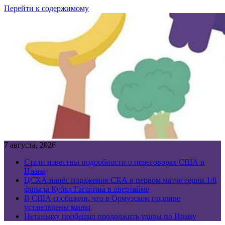
Перейти к содержимому
7 августа, 2026
Стали известны подробности о переговорах США и
Ирана
ЦСКА нанёс поражение СКА в первом матче серии 1/8
финала Кубка Гагарина в овертайме
В США сообщили, что в Ормузском проливе
установлены мины
Нетаньяху пообещал продолжить удары по Ирану