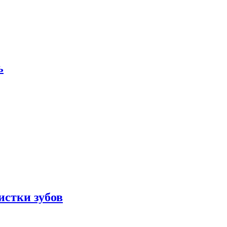
ь
истки зубов