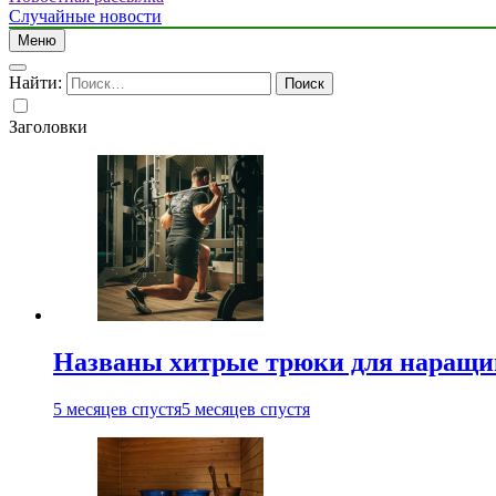
Случайные новости
Меню
Найти:
Заголовки
Названы хитрые трюки для наращи
5 месяцев спустя
5 месяцев спустя