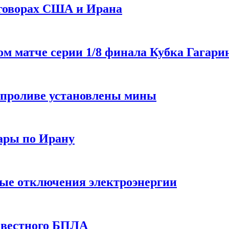
еговорах США и Ирана
 матче серии 1/8 финала Кубка Гагарин
 проливе установлены мины
ары по Ирану
ные отключения электроэнергии
звестного БПЛА