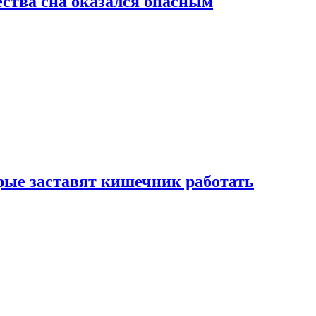
ства сна оказался опасным
рые заставят кишечник работать