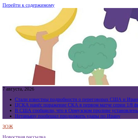
Перейти к содержимому
7 августа, 2026
Стали известны подробности о переговорах США и Иран
ЦСКА нанёс поражение СКА в первом матче серии 1/8 фи
В США сообщили, что в Ормузском проливе установлен
Нетаньяху пообещал продолжить удары по Ирану
ЗОЖ
Новостная рассылка