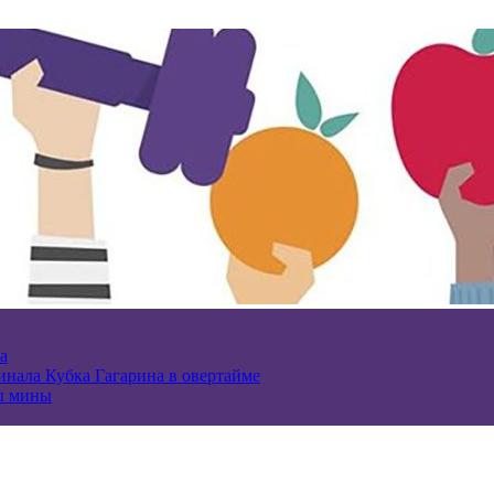
а
нала Кубка Гагарина в овертайме
ы мины