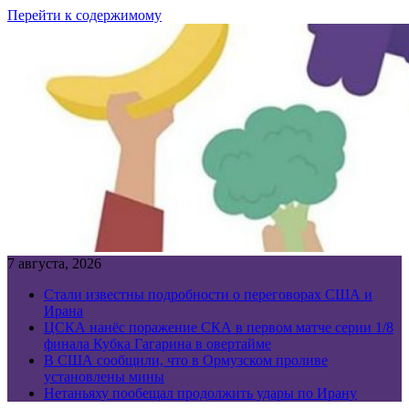
Перейти к содержимому
7 августа, 2026
Стали известны подробности о переговорах США и
Ирана
ЦСКА нанёс поражение СКА в первом матче серии 1/8
финала Кубка Гагарина в овертайме
В США сообщили, что в Ормузском проливе
установлены мины
Нетаньяху пообещал продолжить удары по Ирану